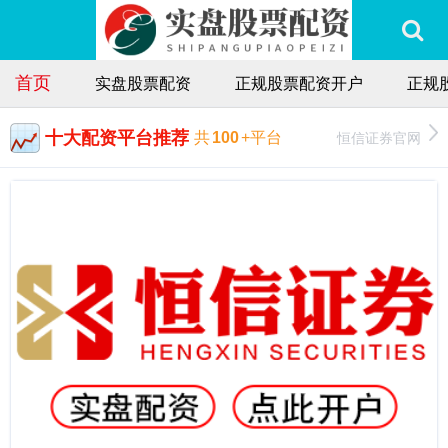
首页
实盘股票配资
正规股票配资开户
正规
十大配资平台推荐
恒信证券官网
共
100
+平台