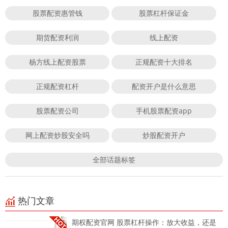
股票配资惠管钱
股票杠杆保证金
期货配资利润
线上配资
杨方线上配资股票
正规配资十大排名
正规配资杠杆
配资开户是什么意思
股票配资公司
手机股票配资app
网上配资炒股安全吗
炒股配资开户
全部话题标签
热门文章
期权配资官网 股票杠杆操作：放大收益，还是